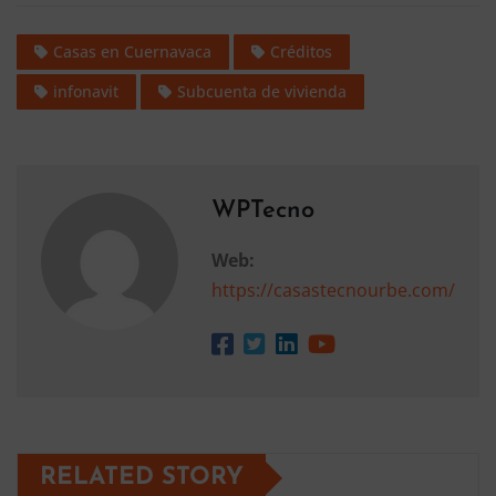
Casas en Cuernavaca
Créditos
infonavit
Subcuenta de vivienda
WPTecno
Web:
https://casastecnourbe.com/
RELATED STORY